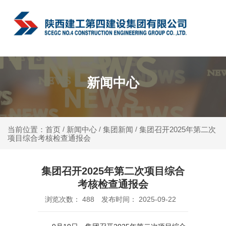
中文
新闻中心
新闻中心
集团新闻
集团召开2025年第二次
当前位置：首页
/
/
/
项目综合考核检查通报会
集团召开2025年第二次项目综合
考核检查通报会
浏览次数：
488
发布时间： 2025-09-22