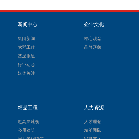
新闻中心
企业文化
集团新闻
核心观念
党群工作
品牌形象
基层报道
行业动态
媒体关注
精品工程
人力资源
超高层建筑
人才理念
公用建筑
精英团队