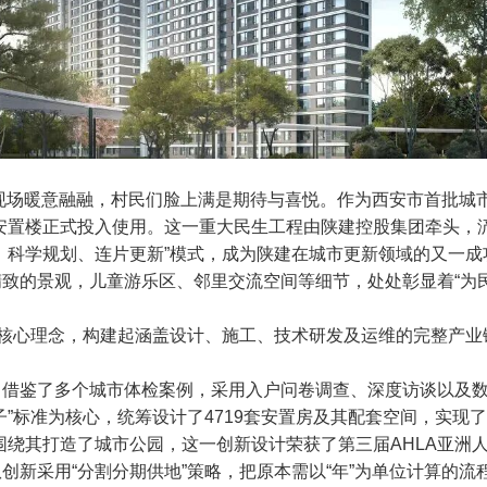
房现场暖意融融，村民们脸上满是期待与喜悦。作为西安市首批城
安置楼正式投入使用。这一重大民生工程由
陕建控股集团
牵头，
、科学规划、连片更新”模式，成为陕建在城市更新领域的又一成
致的景观，儿童游乐区、邻里交流空间等细节，处处彰显着“为
为核心理念，构建起涵盖设计、施工、技术研发及运维的完整产
，借鉴了多个城市体检案例，采用入户问卷调查、深度访谈以及
”标准为核心，统筹设计了4719套安置房及其配套空间，实现
围绕其打造了城市公园，这一创新设计荣获了第三届AHLA亚洲
新采用“分割分期供地”策略，把原本需以“年”为单位计算的流