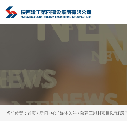
新闻中心
媒体关注
陕建三殿村项目以“好房
当前位置：首页
/
/
/