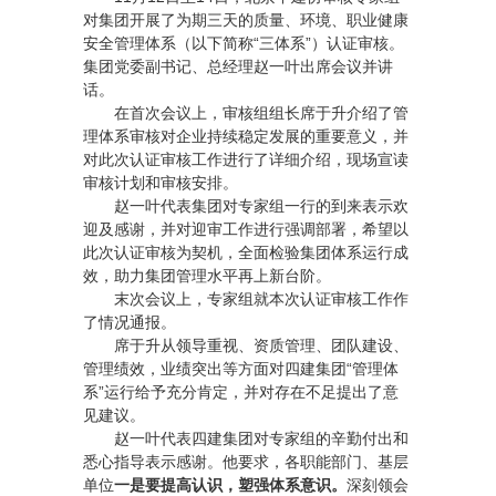
对集团开展了为期三天的质量、环境、职业健康
安全管理体系（以下简称“三体系”）认证审核。
集团党委副书记、总经理赵一叶出席会议并讲
话。
在首次会议上，审核组组长席于升介绍了管
理体系审核对企业持续稳定发展的重要意义，并
对此次认证审核工作进行了详细介绍，现场宣读
审核计划和审核安排。
赵一叶代表集团对专家组一行的到来表示欢
迎及感谢，并对迎审工作进行强调部署，希望以
此次认证审核为契机，全面检验集团体系运行成
效，助力集团管理水平再上新台阶。
末次会议上，专家组就本次认证审核工作作
了情况通报。
席于升从领导重视、资质管理、团队建设、
管理绩效，业绩突出等方面对四建集团“管理体
系”运行给予充分肯定，并对存在不足提出了意
见建议。
赵一叶代表四建集团对专家组的辛勤付出和
悉心指导表示感谢。他要求，各职能部门、基层
单位
一是要提高认识，塑强体系意识。
深刻领会