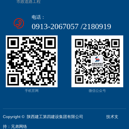
市政道路工程
电话：
0913-2067057 /2180919
手机官网
微信公众号
Copyright © 陕西建工第四建设集团有限公司 技术支
持：
兄弟网络